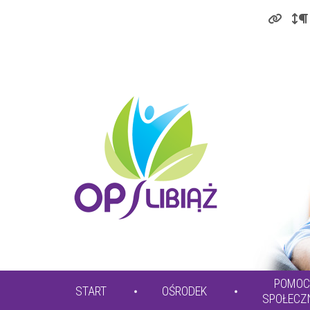
POMOC
START
OŚRODEK
SPOŁECZ