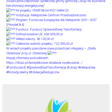
zwiększania odporności społecznej gminy górniczej Libiąż na wyzwania
transformacji energetycznej”
Nr projektu: FEMP.08.04-IP.01-0484/25
Instytucja: Małopolskie Centrum Przedsiębiorczości
Program: Fundusze Europejskie dla Małopolski 2021–2027
(Priorytet 8.4)
Fundusz: Fundusz Sprawiedliwej Transformacji
Dofinansowanie UE: 656 659,00 zł
Wkład własny: 36 100,00 zł
Całkowita wartość projektu: 722 000,00 zł
W ramach projektu powstanie nowa przestrzeń integracji – „Strefa
Obieżowa” przy ul. Obieżowej
Więcej informacji pod adresem:
https://libiaz.pl/kompleksowe-dzialania-zwiekszania.../
#FunduszeUE
#SprawiedliwaTransformacja
#Libiąż
#Małopolska
#RozwójLokalny
#EdukacjaEkologiczna