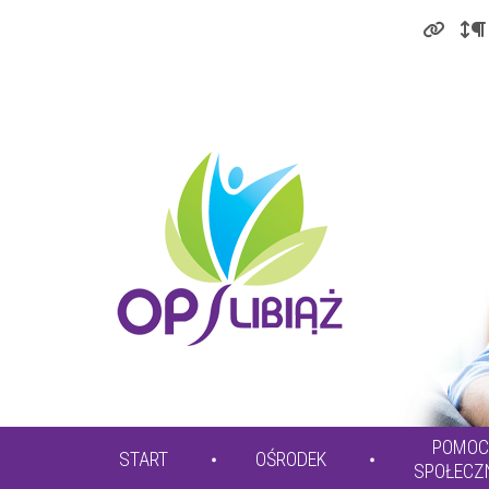
POMOC
START
OŚRODEK
SPOŁECZ