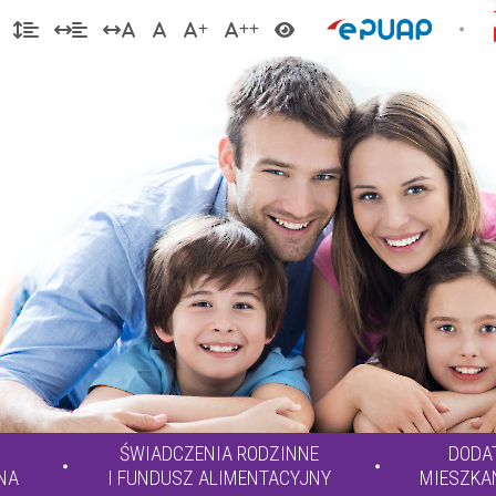
ŚWIADCZENIA RODZINNE
DODA
NA
I FUNDUSZ ALIMENTACYJNY
MIESZKA