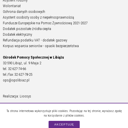
Asystent rodziny
Wolontariat
Ochrona danych osobowych
Asystent osobisty osoby z niepełnosprawnością
Fundusze Europejskie na Pomoc Żywnościową 2021-2027
Dodatek pozostałe źródła ciepła
Dodatek elektryczny
Refundacja podatku VAT - dodatek gazowy
Korpus wsparcia seniorów - opaski bezpieczeństwa
Ośrodek Pomocy Społecznej w Libiążu
32-590 Libiąż, ul. 9 Maja 2
tel. 32 627-74-66
tel./fax 32 627-78-25
ops@opslibiaz.pl
Realizacja: Lioosys
Ta strona internetowa wykorzystuje pliki cookies. Pozostając na tej stronie, wyrażasz zgodę
na korzystanie z plików cookies.
AKCEPTUJĘ