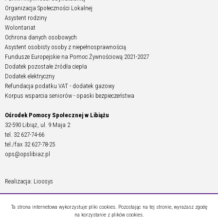
Organizacja Społeczności Lokalnej
Asystent rodziny
Wolontariat
Ochrona danych osobowych
Asystent osobisty osoby z niepełnosprawnością
Fundusze Europejskie na Pomoc Żywnościową 2021-2027
Dodatek pozostałe źródła ciepła
Dodatek elektryczny
Refundacja podatku VAT - dodatek gazowy
Korpus wsparcia seniorów - opaski bezpieczeństwa
Ośrodek Pomocy Społecznej w Libiążu
32-590 Libiąż, ul. 9 Maja 2
tel. 32 627-74-66
tel./fax 32 627-78-25
ops@opslibiaz.pl
Realizacja: Lioosys
Ta strona internetowa wykorzystuje pliki cookies. Pozostając na tej stronie, wyrażasz zgodę
na korzystanie z plików cookies.