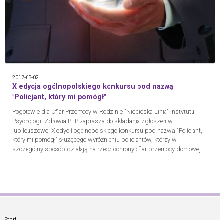
2017-05-02
X edycja ogólnopolskiego konkursu pod nazwą
"Policjant, który mi pomógł"
Pogotowie dla Ofiar Przemocy w Rodzinie "Niebieska Linia" Instytutu
Psychologii Zdrowia PTP zaprasza do składania zgłoszeń w
jubileuszowej X edycji ogólnopolskiego konkursu pod nazwą "Policjant,
który mi pomógł" służącego wyróżnieniu policjantów, którzy w
szczególny sposób działają na rzecz ochrony ofiar przemocy domowej.
Start