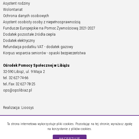
Asystent rodziny
Wolontariat
Ochrona danych osobowych
Asystent osobisty osoby z niepełnosprawnością
Fundusze Europejskie na Pomoc Żywnościową 2021-2027
Dodatek pozostałe źródła ciepła
Dodatek elektryczny
Refundacja podatku VAT - dodatek gazowy
Korpus wsparcia seniorów - opaski bezpieczeństwa
Ośrodek Pomocy Społecznej w Libiążu
32-590 Libiąż, ul. 9 Maja 2
tel. 32 627-74-66
tel./fax 32 627-78-25
ops@opslibiaz.pl
Realizacja: Lioosys
Ta strona internetowa wykorzystuje pliki cookies. Pozostając na tej stronie, wyrażasz zgodę
na korzystanie z plików cookies.
AKCEPTUJĘ