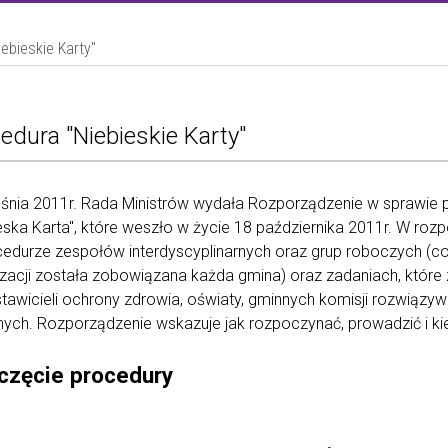
ebieskie Karty"
edura "Niebieskie Karty"
śnia 2011r. Rada Ministrów wydała Rozporządzenie w sprawie p
eska Karta", które weszło w życie 18 października 2011r. W ro
edurze zespołów interdyscyplinarnych oraz grup roboczych (c
zacji została zobowiązana każda gmina) oraz zadaniach, które zo
tawicieli ochrony zdrowia, oświaty, gminnych komisji rozwią
nych. Rozporządzenie wskazuje jak rozpoczynać, prowadzić i k
częcie procedury