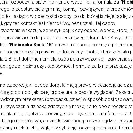
dura rozpoczyna się w momencie wypełnienia formularza
"Nieb
nego, przedstawiciela gminnej komisji rozwiązywania problemó
o to nastąpić w obecności osoby, co do której istnieje podejrze
ji, gdy ten kontakt jest niemożliwy, bez udziału tej osoby.
ządzenie wskazuje, że w sytuacji, kiedy osoba, wobec, której is
ie przewieziona do podmiotu leczniczego, formularz A wypełnia
arz "
Niebieska Karta "B"
otrzymuje osoba dotknięta przemocą
a " rodzic, opiekun prawny lub faktyczny, osoba, która zgłosiła
arz B jest dokumentem dla osób pokrzywdzonych, zawierającym
ach gdzie można uzyskać pomoc. Formularza B nie przekazuje
e.
o dziecko, jak i osoba dorosła mają prawo wiedzieć, jakie dzia
ć się o pomoc, jak dalej procedura ta będzie wyglądać. Zasadn
ywdzonym przekazać (przypadku dzieci w sposób dostosowany 
ji krzywdzenia dziecka zdarzyć się może, że to oboje rodzice 
 miała innej najbliższej rodziny, której będzie można formular
etniego rodzeństwa, a dziadkowie mogą nie żyć, bądź mieszkać 
dzinny i nieletnich o wgląd w sytuację rodzinną dziecka, a for