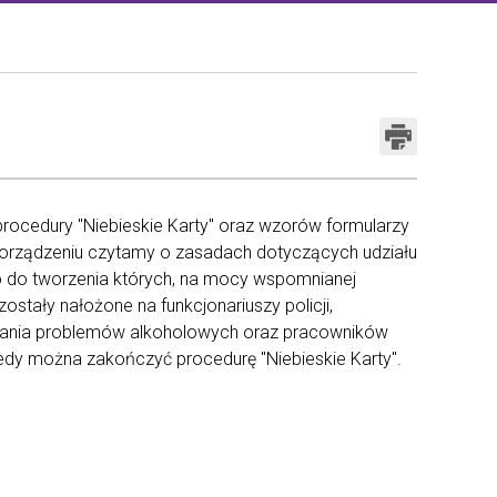
rocedury "Niebieskie Karty" oraz wzorów formularzy
zporządzeniu czytamy o zasadach dotyczących udziału
o do tworzenia których, na mocy wspomnianej
stały nałożone na funkcjonariuszy policji,
zywania problemów alkoholowych oraz pracowników
iedy można zakończyć procedurę "Niebieskie Karty".