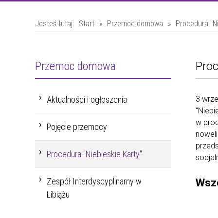
Jesteś tutaj:
Start
»
Przemoc domowa
»
Procedura "Ni
Przemoc domowa
Proc
Aktualności i ogłoszenia
3 wrze
"Niebi
w proc
Pojęcie przemocy
noweli
przeds
Procedura "Niebieskie Karty"
socjal
Wsz
Zespół Interdyscyplinarny w
Libiążu