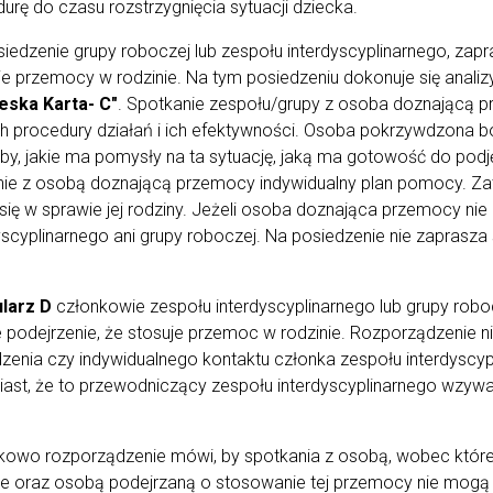
urę do czasu rozstrzygnięcia sytuacji dziecka.
iedzenie grupy roboczej lub zespołu interdyscyplinarnego, zapra
e przemocy w rodzinie. Na tym posiedzeniu dokonuje się analizy
eska Karta- C"
. Spotkanie zespołu/grupy z osoba doznającą 
 procedury działań i ich efektywności. Osoba pokrzywdzona bowi
by, jakie ma pomysły na ta sytuację, jaką ma gotowość do podję
nie z osobą doznającą przemocy indywidualny plan pomocy. Z
 się w sprawie jej rodziny. Jeżeli osoba doznająca przemocy nie
yscyplinarnego ani grupy roboczej. Na posiedzenie nie zaprasza s
larz D
członkowie zespołu interdyscyplinarnego lub grupy robo
je podejrzenie, że stosuje przemoc w rodzinie. Rozporządzenie 
zenia czy indywidualnego kontaktu członka zespołu interdyscyp
ast, że to przewodniczący zespołu interdyscyplinarnego wzywa 
owo rozporządzenie mówi, by spotkania z osobą, wobec której
ie oraz osobą podejrzaną o stosowanie tej przemocy nie mogą