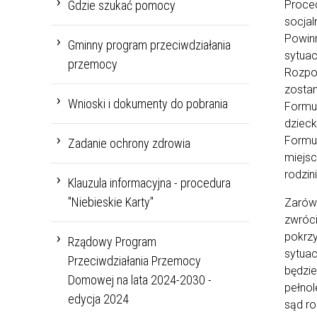
Proce
Gdzie szukać pomocy
socjal
Powinn
Gminny program przeciwdziałania
sytuac
przemocy
Rozpor
zostan
Wnioski i dokumenty do pobrania
Formul
dzieck
Formul
Zadanie ochrony zdrowia
miejsc
rodzini
Klauzula informacyjna - procedura
"Niebieskie Karty"
Zarówn
zwróci
pokrz
Rządowy Program
sytuac
Przeciwdziałania Przemocy
będzie
Domowej na lata 2024-2030 -
pełnol
edycja 2024
sąd ro