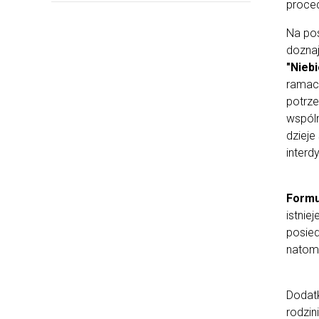
proced
Na pos
doznaj
"Niebi
ramach
potrze
wspól
dzieje
interd
Formu
istnie
posied
natomi
Dodatk
rodzin