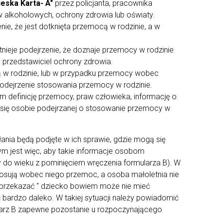
ieska Karta- A"
przez policjanta, pracownika
w alkoholowych, ochrony zdrowia lub oświaty.
nie, że jest dotknięta przemocą w rodzinie, a w
tnieje podejrzenie, że doznaje przemocy w rodzinie
 przedstawiciel ochrony zdrowia.
 w rodzinie, lub w przypadku przemocy wobec
 podejrzenie stosowania przemocy w rodzinie.
 definicję przemocy, praw człowieka, informację o
 się osobie podejrzanej o stosowanie przemocy w
łania będą podjęte w ich sprawie, gdzie mogą się
ym jest więc, aby takie informacje osobom
do wieku z pominięciem wręczenia formularza B). W
stosują wobec niego przemoc, a osoba małoletnia nie
z B przekazać " dziecko bowiem może nie mieć
bardzo daleko. W takiej sytuacji należy powiadomić
mularz B zapewne pozostanie u rozpoczynającego