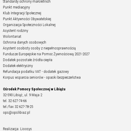
Standardy ochrony małoletnich
Punkt mediacyjny
Klub Integracji Społecznej
Punkt Aktywności Obywatelskiej
Organizacja Społeczności Lokalnej
Asystent rodziny
Wolontariat
Ochrona danych osobowych
Asystent osobisty osoby z niepełnosprawnością
Fundusze Europejskie na Pomoc Żywnościową 2021-2027
Dodatek pozostałe źródła ciepła
Dodatek elektryczny
Refundacja podatku VAT - dodatek gazowy
Korpus wsparcia seniorów - opaski bezpieczeństwa
Ośrodek Pomocy Społecznej w Libiążu
32-590 Libiąż, ul. 9 Maja 2
tel. 32 627-74-66
tel./fax 32 627-78-25
ops@opslibiaz.pl
Realizacja: Lioosys