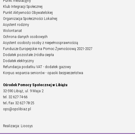
Punkt mediacyjny
Klub Integracji Społecznej
Punkt Aktywności Obywatelskiej
Organizacja Społeczności Lokalnej
Asystent rodziny
Wolontariat
Ochrona danych osobowych
Asystent osobisty osoby z niepełnosprawnością
Fundusze Europejskie na Pomoc Żywnościową 2021-2027
Dodatek pozostałe źródła ciepła
Dodatek elektryczny
Refundacja podatku VAT - dodatek gazowy
Korpus wsparcia seniorów - opaski bezpieczeństwa
Ośrodek Pomocy Społecznej w Libiążu
32-590 Libiąż, ul. 9 Maja 2
tel. 32 627-74-66
tel./fax 32 627-78-25
ops@opslibiaz.pl
Realizacja: Lioosys