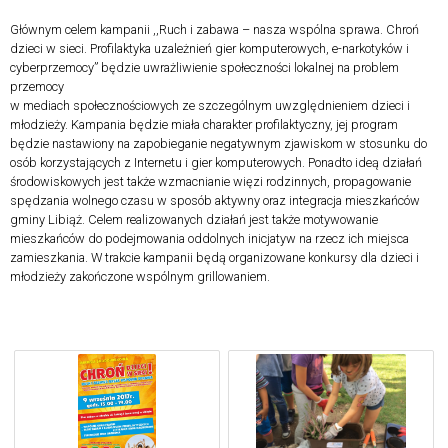
Głównym celem kampanii ,,Ruch i zabawa – nasza wspólna sprawa. Chroń
dzieci w sieci. Profilaktyka uzależnień gier komputerowych, e-narkotyków i
cyberprzemocy” będzie uwrażliwienie społeczności lokalnej na problem
przemocy
w mediach społecznościowych ze szczególnym uwzględnieniem dzieci i
młodzieży. Kampania będzie miała charakter profilaktyczny, jej program
będzie nastawiony na zapobieganie negatywnym zjawiskom w stosunku do
osób korzystających z Internetu i gier komputerowych. Ponadto ideą działań
środowiskowych jest także wzmacnianie więzi rodzinnych, propagowanie
spędzania wolnego czasu w sposób aktywny oraz integracja mieszkańców
gminy Libiąż. Celem realizowanych działań jest także motywowanie
mieszkańców do podejmowania oddolnych inicjatyw na rzecz ich miejsca
zamieszkania. W trakcie kampanii będą organizowane konkursy dla dzieci i
młodzieży zakończone wspólnym grillowaniem.