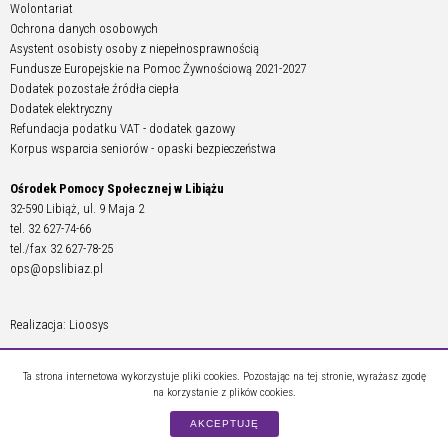
Wolontariat
Ochrona danych osobowych
Asystent osobisty osoby z niepełnosprawnością
Fundusze Europejskie na Pomoc Żywnościową 2021-2027
Dodatek pozostałe źródła ciepła
Dodatek elektryczny
Refundacja podatku VAT - dodatek gazowy
Korpus wsparcia seniorów - opaski bezpieczeństwa
Ośrodek Pomocy Społecznej w Libiążu
32-590 Libiąż, ul. 9 Maja 2
tel. 32 627-74-66
tel./fax 32 627-78-25
ops@opslibiaz.pl
Realizacja: Lioosys
Ta strona internetowa wykorzystuje pliki cookies. Pozostając na tej stronie, wyrażasz zgodę
na korzystanie z plików cookies.
AKCEPTUJĘ