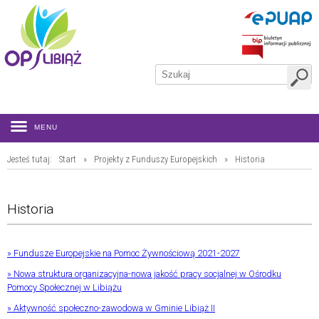
MENU
Jesteś tutaj:
Start
»
Projekty z Funduszy Europejskich
»
Historia
Historia
» Fundusze Europejskie na Pomoc Żywnościową 2021-2027
» Nowa struktura organizacyjna-nowa jakość pracy socjalnej w Ośrodku
Pomocy Społecznej w Libiążu
» Aktywność społeczno-zawodowa w Gminie Libiąż II