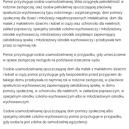
Pomoc przysługuje osobie usamodzielnianej, która osiągnęła pełnoletniość w
rodzinie zastępczej, oraz osobie pełnoletniej opuszczającej placówkę
opiekuńczo-wychowawczą typu rodzinnego i socjalizacyjnego, dom pomocy
społecznej dla dzieci i młodzieży niepełnosprawnych intelektualnie, dom dla
matek z małoletnimi dziećmi i kobiet w ciąży oraz schronisko dla nieletnich,
zakład poprawczy, specjalny ośrodek szkolno-wychowawczy i młodzieżowy
ośrodek wychowawczy, młodzieżowy ośrodek socjoterapii zapewniający
całodobową opiekę i młodzieżowy ośrodek wychowawczy i przebywała tam
przez co najmniej rok.
Pomoc przysługuje osobie usamodzielnianej w przypadku, gdy umieszczenie
w opiece zastępczej nastąpiło na podstawie orzeczenia sądu.
Osobie usamodzielnianej opuszczającej dom dla matek z małoletnimi dziećmi
i kobiet w ciąży pomoc przysługuje gdy bezpośrednio przed przyjęciem do
takiego domu przebywała co najmniej rok w rodzinie zastępczej, w placówce
opiekuńczo-wychowawczej zapewniającej całodobową opiekę, w domu
pomocy społecznej, w schronisku dla nieletnich, w zakładzie poprawczym, w
specjalnym ośrodku szkolno-wychowawczym albo w młodzieżowym ośrodku
wychowawczym.
Osobie usamodzielnianej opuszczającej dom pomocy społecznej albo
specjalny ośrodek szkolno-wychowawczy pomoc przysługuje w przypadku,
gdy osoba ta jest zdolna do samodzielnej egzystencji.