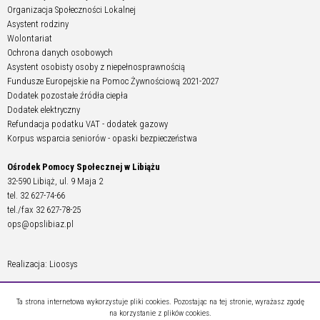
Organizacja Społeczności Lokalnej
Asystent rodziny
Wolontariat
Ochrona danych osobowych
Asystent osobisty osoby z niepełnosprawnością
Fundusze Europejskie na Pomoc Żywnościową 2021-2027
Dodatek pozostałe źródła ciepła
Dodatek elektryczny
Refundacja podatku VAT - dodatek gazowy
Korpus wsparcia seniorów - opaski bezpieczeństwa
Ośrodek Pomocy Społecznej w Libiążu
32-590 Libiąż, ul. 9 Maja 2
tel. 32 627-74-66
tel./fax 32 627-78-25
ops@opslibiaz.pl
Realizacja: Lioosys
Ta strona internetowa wykorzystuje pliki cookies. Pozostając na tej stronie, wyrażasz zgodę
na korzystanie z plików cookies.