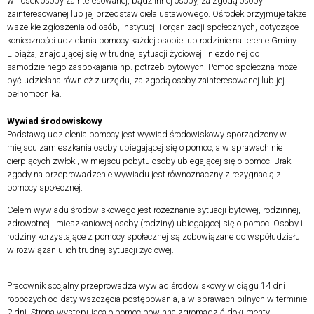
wniosek osoby zainteresowanej, bądź innej osoby, za zgodą osoby
zainteresowanej lub jej przedstawiciela ustawowego. Ośrodek przyjmuje także
wszelkie zgłoszenia od osób, instytucji i organizacji społecznych, dotyczące
konieczności udzielania pomocy każdej osobie lub rodzinie na terenie Gminy
Libiąża, znajdującej się w trudnej sytuacji życiowej i niezdolnej do
samodzielnego zaspokajania np. potrzeb bytowych. Pomoc społeczna może
być udzielana również z urzędu, za zgodą osoby zainteresowanej lub jej
pełnomocnika.
Wywiad środowiskowy
Podstawą udzielenia pomocy jest wywiad środowiskowy sporządzony w
miejscu zamieszkania osoby ubiegającej się o pomoc, a w sprawach nie
cierpiących zwłoki, w miejscu pobytu osoby ubiegającej się o pomoc. Brak
zgody na przeprowadzenie wywiadu jest równoznaczny z rezygnacją z
pomocy społecznej.
Celem wywiadu środowiskowego jest rozeznanie sytuacji bytowej, rodzinnej,
zdrowotnej i mieszkaniowej osoby (rodziny) ubiegającej się o pomoc. Osoby i
rodziny korzystające z pomocy społecznej są zobowiązane do współudziału
w rozwiązaniu ich trudnej sytuacji życiowej.
Pracownik socjalny przeprowadza wywiad środowiskowy w ciągu 14 dni
roboczych od daty wszczęcia postępowania, a w sprawach pilnych w terminie
2 dni. Strona występująca o pomoc powinna zgromadzić dokumenty