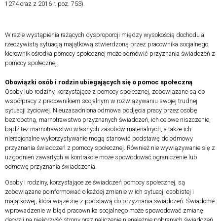
1274 oraz z 2016 r. poz. 753).
W razie wystąpienia rażących dysproporcji między wysokością dochodu a
rzeczywistą sytuacją majątkową stwierdzoną przez pracownika socjalnego,
kierownik ośrodka pomocy społecznej może odmówić przyznania świadczeń z
pomocy społecznej.
Obowiązki osób i rodzin ubiegających się o pomoc społeczną
Osoby lub rodziny, korzystające z pomocy społecznej, zobowiązane są do
współpracy z pracownikiem socjalnym w rozwiązywaniu swojej trudnej
sytuacji życiowej. Nieuzasadniona odmowa podjęcia pracy przez osobę
bezrobotną, marnotrawstwo przyznanych świadczeń, ich celowe niszczenie,
bądź też marnotrawstwo własnych zasobów materialnych, a także ich
nieracjonalne wykorzystywanie mogą stanowić podstawę do odmowy
przyznania świadczeń z pomocy społecznej. Również nie wywiązywanie się z
uzgodnień zawartych w kontrakcie może spowodować ograniczenie lub
odmowę przyznania świadczenia.
Osoby i rodziny, korzystające ze świadczeń pomocy społecznej, są
zobowiązane poinformować o każdej zmianie w ich sytuacji osobistej i
majątkowej, która wiąże się z podstawą do przyznania świadczeń. Świadome
wprowadzenie w błąd pracownika socjalnego może spowodować zmianę
decyzji na niekorzyść strony oraz naliczenie nienależnie pobranych świadczeń.