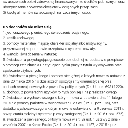
świadczeniach opieki zdrowotnej finansowanych ze środków publicznych oraz
ubezpieczenia społeczne określone w odrębnych przepisach;
3) kwotę alimentów świadczonych na rzecz innych osób.
Do dochodów nie wlicza się:
1. jednorazowego pieniężnego świadczenia socjalnego;
2. zasiłku celowego;
3. pomocy materialnej mającej charakter socjalny albo motywacyjny,
przyznawanej na podstawie przepisów o systemie oświaty;
4. wartości świadczenia w naturze;
5. świadczenia przysługującego osobie bezrobotnej na podstawie przepisów
o promocji zatrudnienia i instytucjach rynku pracy z tytułu wykonywania prac
społecznie użytecznych;
5a) świadczenia pieniężnego i pomocy pieniężnej, o których mowa w ustawie z
dnia 20 marca 2015 r. o działaczach opozycji antykomunistycznej oraz
osobach represjonowanych z powodów politycznych (Dz. U. poz. 693 i 1220);
6. dochodu z powierzchni użytków rolnych poniżej 1 ha przeliczeniowego;
7. świadczenia wychowawczego, o którym mowa w ustawie z dnia 11 lutego
2016 r. o pomocy państwa w wychowywaniu dzieci (Dz. U. poz. 195), oraz
dodatku wychowawczego, o którym mowa w ustawie z dnia 9 czerwca 2011 r.
o wspieraniu rodziny i systemie pieczy zastępczej (Dz. U. z 2016 r. poz. 575);
8. świadczenia pieniężnego, o którym mowa w art. 8a ust. 1 ustawy z dnia 7
września 2007 r. o Karcie Polaka (Dz. U. z 2014 r. poz. 1187, z 2015 r. poz.