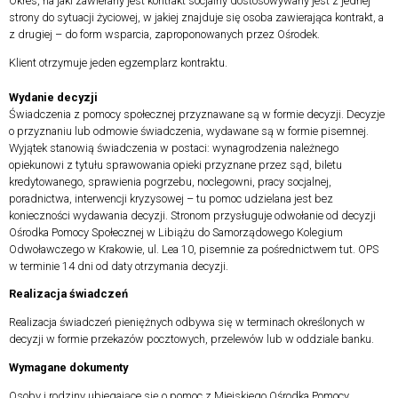
Okres, na jaki zawierany jest kontrakt socjalny dostosowywany jest z jednej
strony do sytuacji życiowej, w jakiej znajduje się osoba zawierająca kontrakt, a
z drugiej – do form wsparcia, zaproponowanych przez Ośrodek.
Klient otrzymuje jeden egzemplarz kontraktu.
Wydanie decyzji
Świadczenia z pomocy społecznej przyznawane są w formie decyzji. Decyzje
o przyznaniu lub odmowie świadczenia, wydawane są w formie pisemnej.
Wyjątek stanowią świadczenia w postaci: wynagrodzenia należnego
opiekunowi z tytułu sprawowania opieki przyznane przez sąd, biletu
kredytowanego, sprawienia pogrzebu, noclegowni, pracy socjalnej,
poradnictwa, interwencji kryzysowej – tu pomoc udzielana jest bez
konieczności wydawania decyzji. Stronom przysługuje odwołanie od decyzji
Ośrodka Pomocy Społecznej w Libiążu do Samorządowego Kolegium
Odwoławczego w Krakowie, ul. Lea 10, pisemnie za pośrednictwem tut. OPS
w terminie 14 dni od daty otrzymania decyzji.
Realizacja świadczeń
Realizacja świadczeń pieniężnych odbywa się w terminach określonych w
decyzji w formie przekazów pocztowych, przelewów lub w oddziale banku.
Wymagane dokumenty
Osoby i rodziny ubiegające się o pomoc z Miejskiego Ośrodka Pomocy