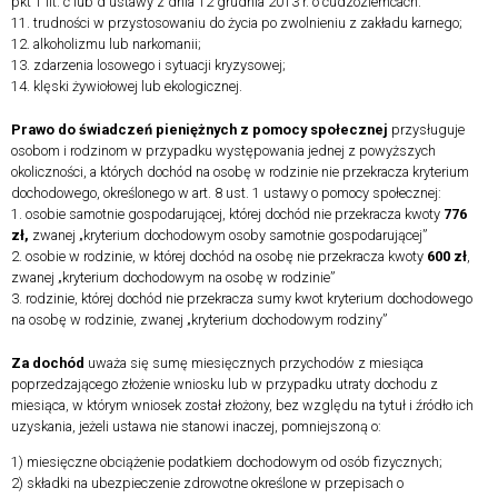
pkt 1 lit. c lub d ustawy z dnia 12 grudnia 2013 r. o cudzoziemcach.
11. trudności w przystosowaniu do życia po zwolnieniu z zakładu karnego;
12. alkoholizmu lub narkomanii;
13. zdarzenia losowego i sytuacji kryzysowej;
14. klęski żywiołowej lub ekologicznej.
Prawo do świadczeń pieniężnych z pomocy społecznej
przysługuje
osobom i rodzinom w przypadku występowania jednej z powyższych
okoliczności, a których dochód na osobę w rodzinie nie przekracza kryterium
dochodowego, określonego w art. 8 ust. 1 ustawy o pomocy społecznej:
1. osobie samotnie gospodarującej, której dochód nie przekracza kwoty
776
zł,
zwanej „kryterium dochodowym osoby samotnie gospodarującej”
2. osobie w rodzinie, w której dochód na osobę nie przekracza kwoty
600 zł
,
zwanej „kryterium dochodowym na osobę w rodzinie”
3. rodzinie, której dochód nie przekracza sumy kwot kryterium dochodowego
na osobę w rodzinie, zwanej „kryterium dochodowym rodziny”
Za dochód
uważa się sumę miesięcznych przychodów z miesiąca
poprzedzającego złożenie wniosku lub w przypadku utraty dochodu z
miesiąca, w którym wniosek został złożony, bez względu na tytuł i źródło ich
uzyskania, jeżeli ustawa nie stanowi inaczej, pomniejszoną o:
1) miesięczne obciążenie podatkiem dochodowym od osób fizycznych;
2) składki na ubezpieczenie zdrowotne określone w przepisach o