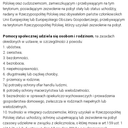
Polskiej oraz cudzoziemcom, zamieszkującym i przebywającym na tym
terytorium, posiadającym zezwolenie na pobyt stały lub status uchodźcy,
nadany w Rzeczypospolitej Polskiej oraz obywatelom państw członkowskich
Unii Europejskiej lub Europejskiego Obszaru Gospodarczego, przebywającym
na terytorium Rzeczypospolitej Polskiej, którzy uzyskali zezwolenie na pobyt.
Pomocy społecznej udziela się osobom i rodzinom
, na zasadach
określonych w ustawie, w szczególności z powodu:
1. ubóstwa;
2. sieroctwa;
3. bezdomności;
4. bezrobocia;
5. niepełnosprawności;
6. długotrwałej lub ciężkiej choroby;
7. przemocy w rodzinie;
7a) potrzeby ochrony ofiar handlu ludzmi;
8. potrzeby ochrony macierzyństwa lub wielodzietności;
9. bezradności w sprawach opiekuńczo-wychowawczych i prowadzenia
gospodarstwa domowego, zwłaszcza w rodzinach niepełnych lub
wielodzietnych;
10. trudności w integracji cudzoziemców, którzy uzyskali w Rzeczpospolitej
Polskiej status uchodzcy, ochronę uzupełniającą lub zezwolenie na pobyt
czasowy udzielone w związku z okolicznościa, o której mowa w art.159 ust. 1