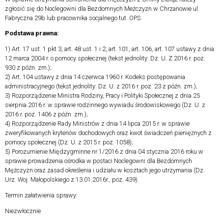
zgłosić się do Noclegowni dla Bezdomnych Meżczyzn w Chrzanowie ul.
Fabryczna 29b lub pracownika socjalnego tut. OPS.
Podstawa prawna:
1) Art. 17 ust. 1 pkt 3, art. 48 ust. 1 i 2, art. 101, art. 106, art. 107 ustawy z dnia
12 marca 2004 r. o pomocy społecznej (tekst jednolity: Dz. U. Z 2016 r. poz.
930 z późn. zm.);
2) Art. 104 ustawy z dnia 14 czerwca 1960 r. Kodeks postępowania
administracyjnego (tekst jednolity: Dz. U. z 2016 r. poz. 23 z późn. zm.);
3) Rozporządzenie Ministra Rodziny, Pracy i Polityki Społecznej z dnia 25
sierpnia 2016 r. w sprawie rodzinnego wywiadu środowiskowego (Dz. U. z
2016 r. poz. 1406 z późn. zm.);
4) Rozporządzenie Rady Ministrów z dnia 14 lipca 2015 r. w sprawie
zweryfikowanych kryteriów dochodowych oraz kwot świadczeń pieniężnych z
pomocy społecznej (Dz. U. z 2015 r. poz. 1058);
5) Porozumienie Międzygminne nr 1/2016 z dnia 04 stycznia 2016 roku w
sprawie prowadzenia ośrodka w postaci Noclegowni dla Bezdomnych
Mężczyzn oraz zasad określenia i udziału w kosztach jego utrzymania (Dz.
Urz. Woj. Małopolskiego z 13.01.2016r., poz. 439).
Termin załatwienia sprawy:
Niezwłocznie