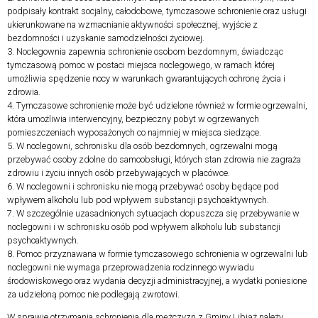
podpisały kontrakt socjalny, całodobowe, tymczasowe schronienie oraz usługi
ukierunkowane na wzmacnianie aktywności społecznej, wyjście z
bezdomności i uzyskanie samodzielności życiowej.
3. Noclegownia zapewnia schronienie osobom bezdomnym, świadcząc
tymczasową pomoc w postaci miejsca noclegowego, w ramach której
umożliwia spędzenie nocy w warunkach gwarantujących ochronę życia i
zdrowia.
4. Tymczasowe schronienie może być udzielone również w formie ogrzewalni,
która umożliwia interwencyjny, bezpieczny pobyt w ogrzewanych
pomieszczeniach wyposażonych co najmniej w miejsca siedzące.
5. W noclegowni, schronisku dla osób bezdomnych, ogrzewalni mogą
przebywać osoby zdolne do samoobsługi, których stan zdrowia nie zagraża
zdrowiu i życiu innych osób przebywających w placówce.
6. W noclegowni i schronisku nie mogą przebywać osoby będące pod
wpływem alkoholu lub pod wpływem substancji psychoaktywnych.
7. W szczególnie uzasadnionych sytuacjach dopuszcza się przebywanie w
noclegowni i w schronisku osób pod wpływem alkoholu lub substancji
psychoaktywnych.
8. Pomoc przyznawana w formie tymczasowego schronienia w ogrzewalni lub
noclegowni nie wymaga przeprowadzenia rodzinnego wywiadu
środowiskowego oraz wydania decyzji administracyjnej, a wydatki poniesione
za udzieloną pomoc nie podlegają zwrotowi.
W sprawie otrzymania schronienia dla mężczyzn z Gminy Libiąż należy