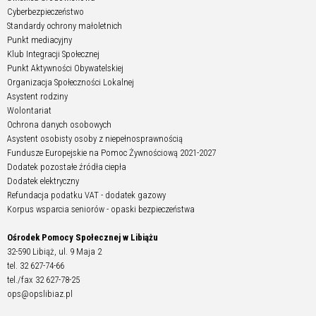
Cyberbezpieczeństwo
Standardy ochrony małoletnich
Punkt mediacyjny
Klub Integracji Społecznej
Punkt Aktywności Obywatelskiej
Organizacja Społeczności Lokalnej
Asystent rodziny
Wolontariat
Ochrona danych osobowych
Asystent osobisty osoby z niepełnosprawnością
Fundusze Europejskie na Pomoc Żywnościową 2021-2027
Dodatek pozostałe źródła ciepła
Dodatek elektryczny
Refundacja podatku VAT - dodatek gazowy
Korpus wsparcia seniorów - opaski bezpieczeństwa
Ośrodek Pomocy Społecznej w Libiążu
32-590 Libiąż, ul. 9 Maja 2
tel. 32 627-74-66
tel./fax 32 627-78-25
ops@opslibiaz.pl